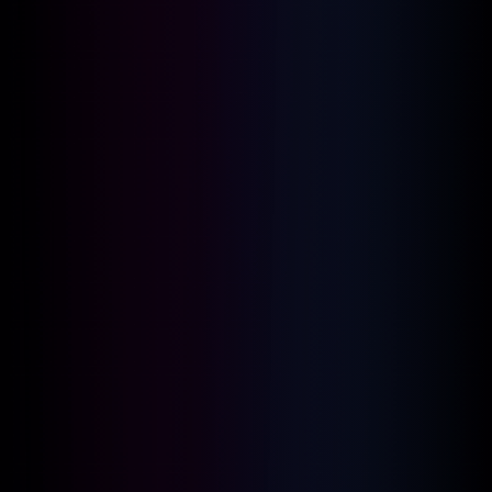
Per info e
prenotazione contattare
il
3927940715
B&B consigliato