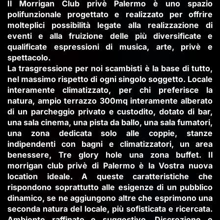
Il Morrigan Club privè Palermo è uno spazio
polifunzionale progettato e realizzato per offrire
molteplici possibilità legate alla realizzazione di
eventi e alla fruizione delle più diversificate e
qualificate espressioni di musica, arte, privè e
spettacolo.
La trasgressione per noi scambisti è la base di tutto,
nel massimo rispetto di ogni singolo soggetto. Locale
interamente climatizzato, per chi preferisce la
natura, ampio terrazzo 300mq interamente alberato
di un parcheggio privato e custodito, dotato di bar,
una sala cinema, una pista da ballo, una sala fumatori,
una zona dedicata solo alle coppie, stanze
indipendenti con bagni e climatizzatori, un area
benessere, Tre glory hole una zona buffet. Il
morrigan club privè di Palermo è la Vostra nuova
location ideale. A queste caratteristiche che
rispondono soprattutto alle esigenze di un pubblico
dinamico, se ne aggiungono altre che esprimono una
seconda natura del locale, più sofisticata e ricercata.
Ambiente raffinato e suggestivo, Discrezione e