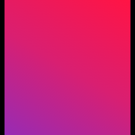
della Maison Erotique di
Pedara, potrai entrare
anche al Morrigan
- Se risiedi nella Sicilia
Occidentale, con la tessera
del Morrigan potrai entrare
anche alla Maison
Erotique.
ABBIAMO UNITO LA
SICILIA LIBERTINA.