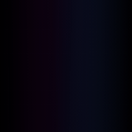
CHIARASTELLA ROOMS si trova a
Villafrati, a pochi km dal club, entro 33
km dalla stazione ferroviaria centrale
di Palermo e 33 km di Foro Italico di
Palermo. La proprietà si trova a circa
34 km da Fontana Pretoria, a 34 km
dalla Cattedrale di Palermo e 28 km da
Villa Cattolica. Disponibile anche per
chi ha animali domestici, munito anche
di WiFi gratuito.