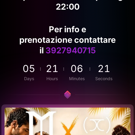
22:00
Per info e
prenotazione contattare
il
3927940715
0
5
2
1
0
6
1
7
:
:
:
Days
Hours
Minutes
Seconds