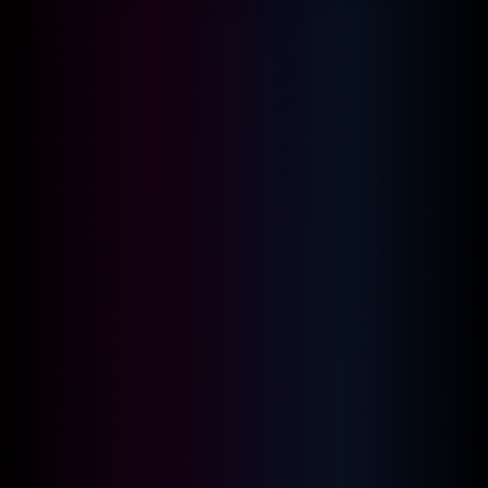
SABATO 22 AGOSTO SERATA A
TEMA: WHITE HOT PARTY….
Una serata Estiva tutta in
Bianco ( dress code Swinger
Bianca)
Per info e
prenotazione contattare
il
3927940715
1
3
2
1
0
6
1
7
:
:
:
Days
Hours
Minutes
Seconds