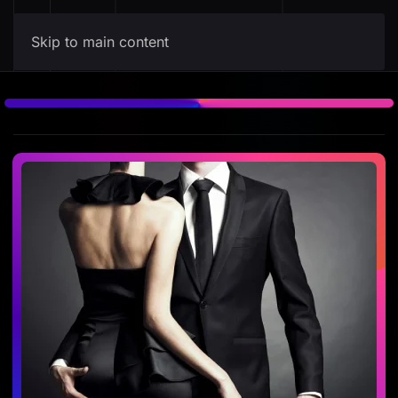
Skip to main content
La discoteca
Discoteca del Morrigan club privè di
Palermo
La sala da ballo è il primo
contatto per le coppie e i singoli