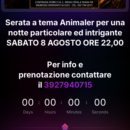
Serata a tema Animaler per una
notte particolare ed intrigante
SABATO 8 AGOSTO ORE 22,00
Per info e
prenotazione contattare
il
3927940715
0
0
0
0
0
0
0
0
:
:
:
Days
Hours
Minutes
Seconds