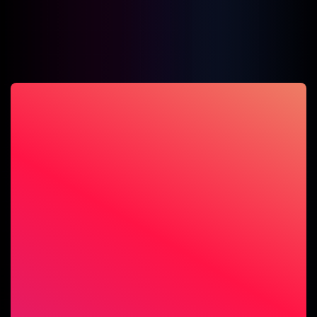
Catania-Palermo, nasce
un partenariato tra due
Top Club Privè siciliani. La
Maison Erotique e il
Morrigan.
- Se risiedi nella Sicilia
Orientale, con la tessera