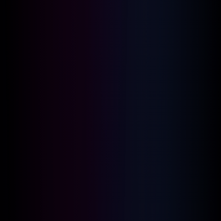
Sabato 30/05 Guest New Miss
Marea Pornostar per un Sabato
Eroticamente carico di
Emozioni e Sex
Appeal….Serata Coppie e
Singoli/e opening ore 22:00