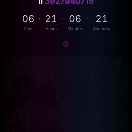
il
3927940715
0
6
2
1
0
6
1
7
:
:
:
Days
Hours
Minutes
Seconds