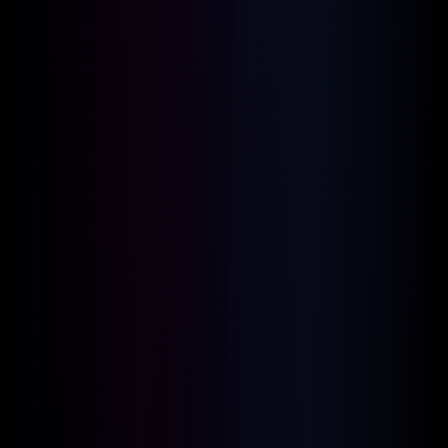
Per maggiori informazioni
clicca sul tasto sottostante.
Info e Prenotazioni